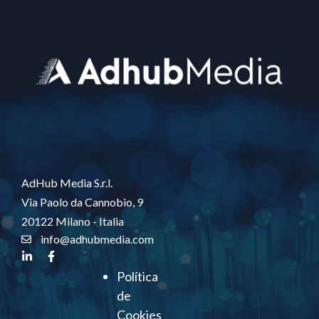
AdHub Media S.r.l.
Via Paolo da Cannobio, 9
20122 Milano - Italia
info@adhubmedia.com
Política
de
Cookies